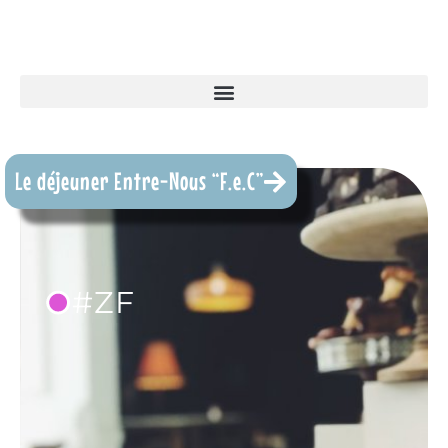
Le déjeuner Entre-Nous “F.e.C”
•
#ZF