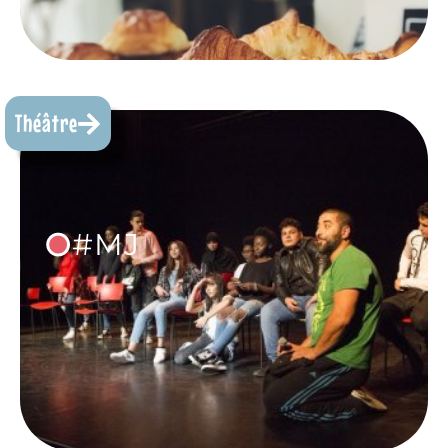
Théâtre
•
#MJ