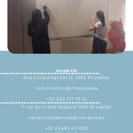
Interpôle ASBL
Rue Locquenghien 12, 1000 Bruxelles
coordination@interpole.be
+32 (0)2 217 75 12
7 rue du Grand Hospice 1000 Bruxelles
ceclechantdesrues@interpole.be
+32 (0)483 611 005