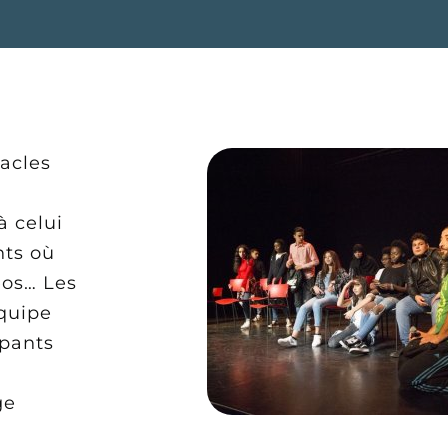
tacles
s
à celui
nts où
éos… Les
quipe
ipants
ge