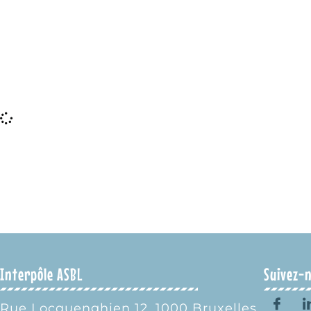
Interpôle ASBL
Suivez-n
Rue Locquenghien 12, 1000 Bruxelles