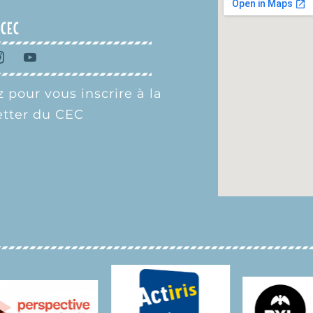
 CEC
 pour vous inscrire à la
tter du CEC