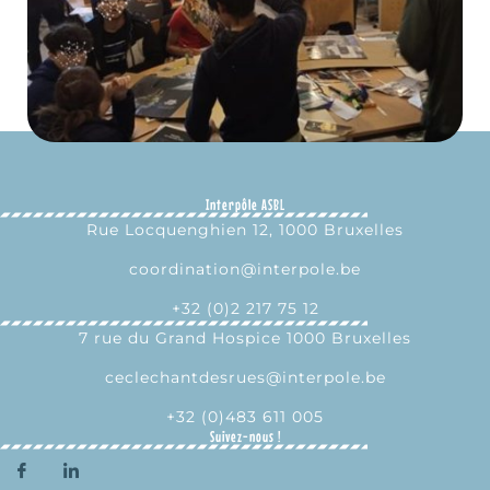
Interpôle ASBL
Rue Locquenghien 12, 1000 Bruxelles
coordination@interpole.be
+32 (0)2 217 75 12
7 rue du Grand Hospice 1000 Bruxelles
ceclechantdesrues@interpole.be
+32 (0)483 611 005
Suivez-nous !